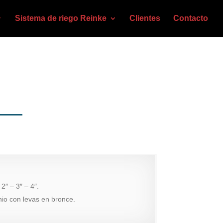
Sistema de riego Reinke
Clientes
Contacto
2″ – 3″ – 4″.
nio con levas en bronce.