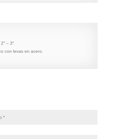
2″ – 3″.
ico con levas en acero.