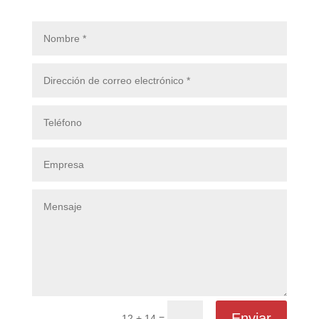
Enviar
=
12 + 14